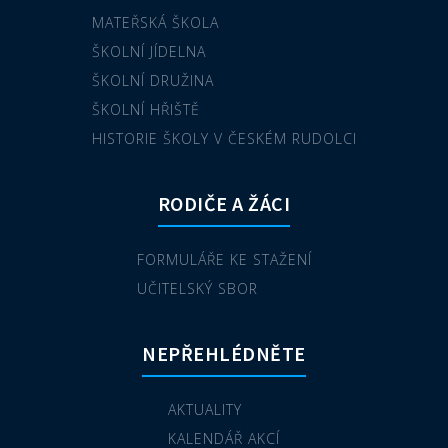
MATEŘSKÁ ŠKOLA
ŠKOLNÍ JÍDELNA
ŠKOLNÍ DRUŽINA
ŠKOLNÍ HŘIŠTĚ
HISTORIE ŠKOLY V ČESKÉM RUDOLCI
RODIČE A ŽÁCI
FORMULÁŘE KE STAŽENÍ
UČITELSKÝ SBOR
NEPŘEHLÉDNĚTE
AKTUALITY
KALENDÁŘ AKCÍ