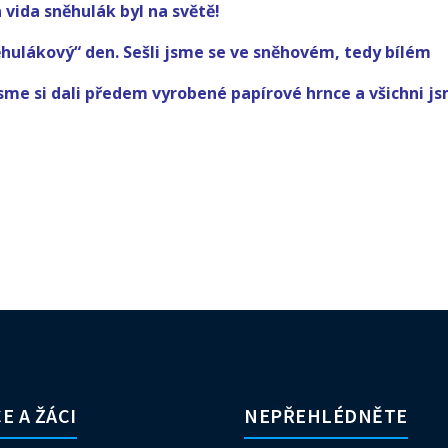
a vida sněhulák byl na světě!
hulákový“ den. Sešli jsme se ve sněhovém, tedy bílém
jsme si dali předem vyrobené papírové hrnce a všichni js
E A ŽÁCI
NEPŘEHLÉDNĚTE