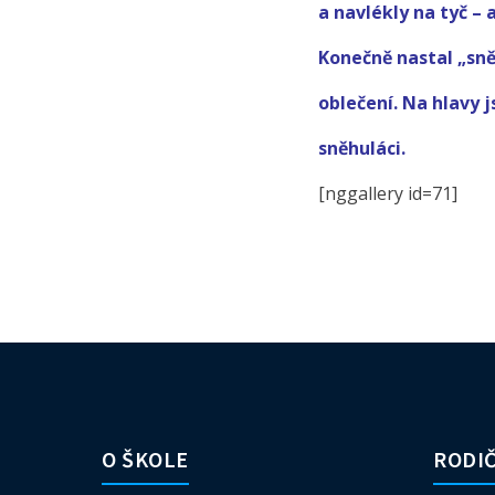
a navlékly na tyč – 
Konečně nastal „sně
oblečení. Na hlavy 
sněhuláci.
[nggallery id=71]
O ŠKOLE
RODIČ