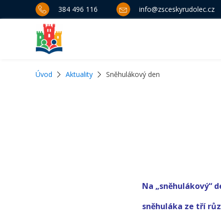
384 496 116
info@zsceskyrudolec.cz
Úvod
Aktuality
Sněhulákový den
Na „sněhulákový“ den
sněhuláka ze tří rů