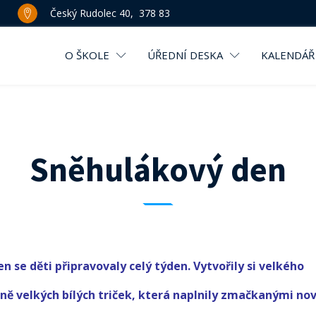
Český Rudolec 40, 378 83
O ŠKOLE
ÚŘEDNÍ DESKA
KALENDÁŘ
Sněhulákový den
 se děti připravovaly celý týden. Vytvořily si velkého
zně velkých bílých triček, která naplnily zmačkanými no