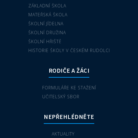
ZÁKLADNÍ ŠKOLA
MATEŘSKÁ ŠKOLA
ŠKOLNÍ JÍDELNA
ŠKOLNÍ DRUŽINA
ŠKOLNÍ HŘIŠTĚ
HISTORIE ŠKOLY V ČESKÉM RUDOLCI
RODIČE A ŽÁCI
FORMULÁŘE KE STAŽENÍ
UČITELSKÝ SBOR
NEPŘEHLÉDNĚTE
AKTUALITY