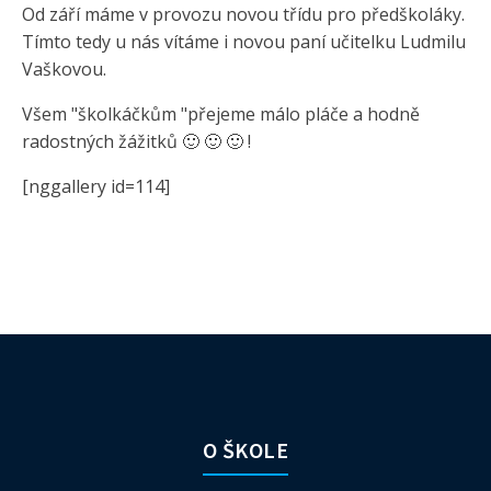
Od září máme v provozu novou třídu pro předškoláky.
Tímto tedy u nás vítáme i novou paní učitelku Ludmilu
Vaškovou.
Všem "školkáčkům "přejeme málo pláče a hodně
radostných žážitků 🙂 🙂 🙂 !
[nggallery id=114]
O ŠKOLE