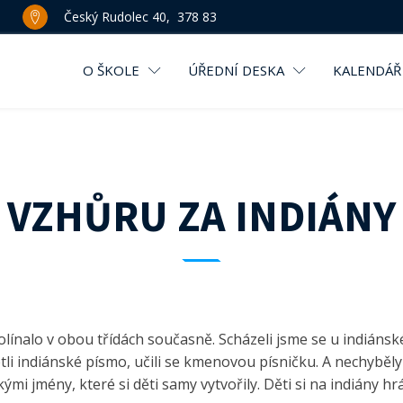
Český Rudolec 40, 378 83
O ŠKOLE
ÚŘEDNÍ DESKA
KALENDÁŘ
VZHŮRU ZA INDIÁNY
línalo v obou třídách současně. Scházeli jsme se u indiánské
tli indiánské písmo, učili se kmenovou písničku. A nechyběly
ými jmény, které si děti samy vytvořily. Děti si na indiány hr