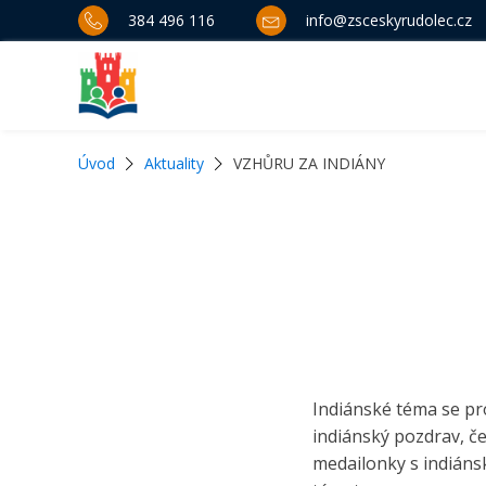
384 496 116
info@zsceskyrudolec.cz
Úvod
Aktuality
VZHŮRU ZA INDIÁNY
Indiánské téma se pro
indiánský pozdrav, če
medailonky s indiánsk