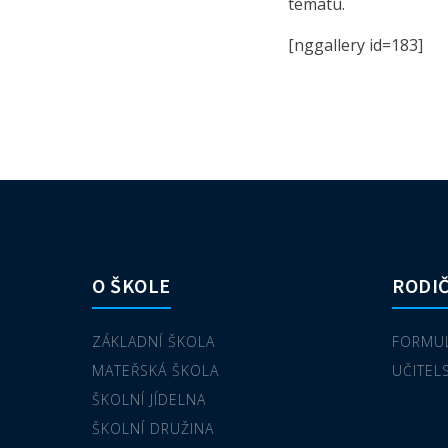
tématu.
[nggallery id=183]
O ŠKOLE
RODIČ
ZÁKLADNÍ ŠKOLA
FORMUL
MATEŘSKÁ ŠKOLA
UČITEL
ŠKOLNÍ JÍDELNA
ŠKOLNÍ DRUŽINA