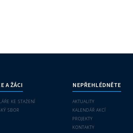
E A ŽÁCI
NEPŘEHLÉDNĚTE
ÁŘE KE STAŽENÍ
AKTUALITY
SKÝ SBOR
KALENDÁŘ AKCÍ
PROJEKTY
KONTAKTY