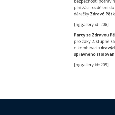
bezpečnosti potravin
plní žáci rozdělení do
dárečky
Zdravé Pět
[nggallery id=208]
Party se Zdravou P
pro žáky 2. stupně zá
o kombinaci
zdravýc
správného stolován
[nggallery id=209]