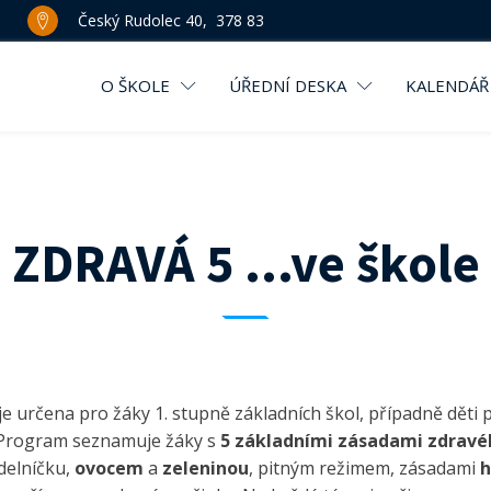
Český Rudolec 40, 378 83
O ŠKOLE
ÚŘEDNÍ DESKA
KALENDÁŘ
ZDRAVÁ 5 ...ve škole
je určena pro žáky 1. stupně základních škol, případně děti
 Program seznamuje žáky s
5 základními zásadami zdravé
delníčku,
ovocem
a
zeleninou
, pitným režimem, zásadami
h