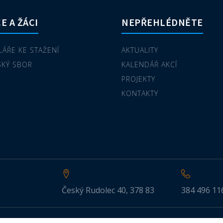
E A ŽÁCI
NEPŘEHLÉDNĚTE
ÁŘE KE STAŽENÍ
AKTUALITY
SKÝ SBOR
KALENDÁŘ AKCÍ
PROJEKTY
KONTAKTY
Český Rudolec 40, 378 83
384 496 11
razena.