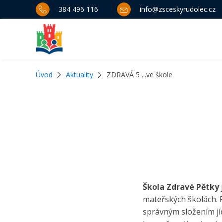
384 496 116
info@zsceskyrudolec.cz
Úvod
Aktuality
ZDRAVÁ 5 ...ve škole
Škola Zdravé Pětky
mateřských školách.
správným složením jí