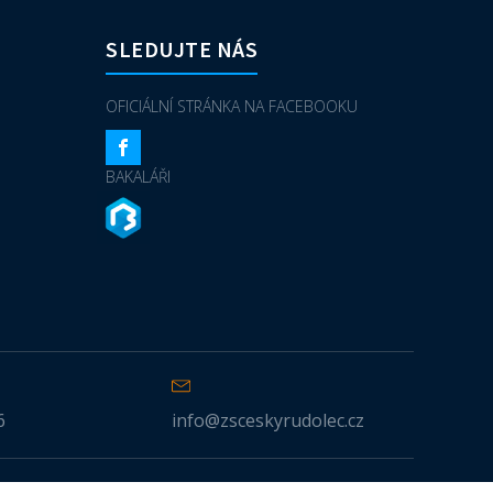
SLEDUJTE NÁS
OFICIÁLNÍ STRÁNKA NA FACEBOOKU
BAKALÁŘI
6
info@zsceskyrudolec.cz
Prohlášení o přístupnosti
Ochrana osobních údajů — GDPR