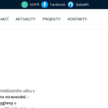
GDPR
Facebook
Bakaláři
 AKCÍ
AKTUALITY
PROJEKTY
KONTAKTY
 předškolního věku v
ho stravování
–
ygieny
a