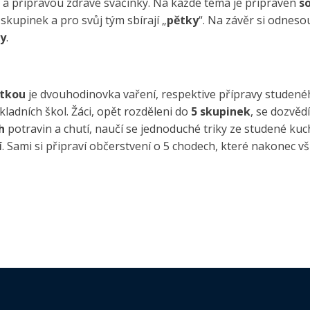
 a přípravou zdravé svačinky. Na každé téma je připraven
s
 skupinek a pro svůj tým sbírají „
pětky
“. Na závěr si odneso
ky
.
ětkou
je dvouhodinovka vaření, respektive přípravy studen
kladních škol. Žáci, opět rozděleni do
5 skupinek
, se dozvěd
h
potravin a chutí, naučí se jednoduché triky ze studené kuc
í
. Sami si připraví občerstvení o 5 chodech, které nakonec v