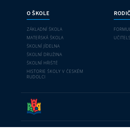
O ŠKOLE
RODIČ
ZÁKLADNÍ ŠKOLA
FORMUL
MATEŘSKÁ ŠKOLA
UČITEL
ŠKOLNÍ JÍDELNA
ŠKOLNÍ DRUŽINA
ŠKOLNÍ HŘIŠTĚ
HISTORIE ŠKOLY V ČESKÉM
RUDOLCI
© Copyright 2022 - ZŠ a MŠ Český Rudolec - Všechna práva vyh