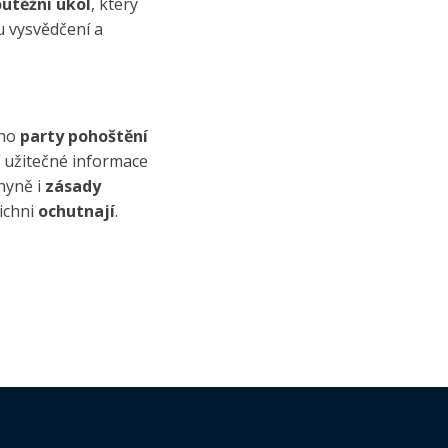
outěžní úkol
, který
u vysvědčení a
ého
party pohoštění
í užitečné informace
hyně i
zásady
šichni
ochutnají
.