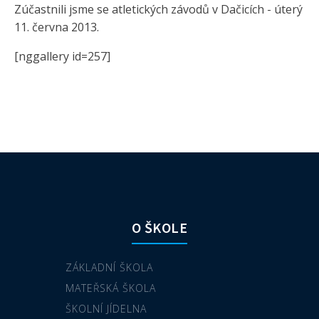
Zúčastnili jsme se atletických závodů v Dačicích - úterý
11. června 2013.
[nggallery id=257]
O ŠKOLE
ZÁKLADNÍ ŠKOLA
MATEŘSKÁ ŠKOLA
ŠKOLNÍ JÍDELNA