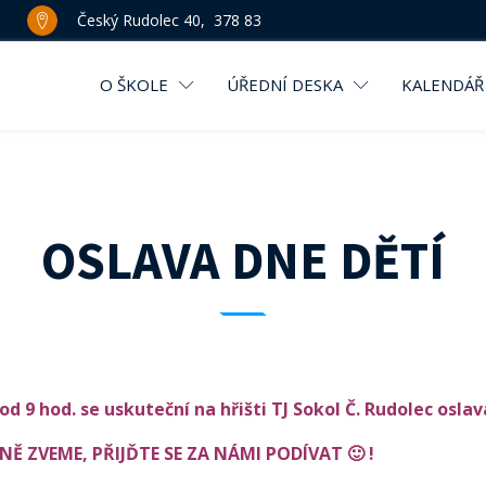
Český Rudolec 40, 378 83
O ŠKOLE
ÚŘEDNÍ DESKA
KALENDÁŘ
OSLAVA DNE DĚTÍ
od 9 hod.
se uskuteční na hřišti TJ Sokol Č. Rudolec oslav
Ě ZVEME, PŘIJĎTE SE ZA NÁMI PODÍVAT 🙂
!