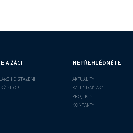
E A ŽÁCI
NEPŘEHLÉDNĚTE
ÁŘE KE STAŽENÍ
AKTUALITY
SKÝ SBOR
KALENDÁŘ AKCÍ
PROJEKTY
KONTAKTY