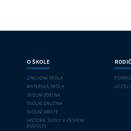
O ŠKOLE
RODIČ
ZÁKLADNÍ ŠKOLA
FORMUL
MATEŘSKÁ ŠKOLA
UČITEL
ŠKOLNÍ JÍDELNA
ŠKOLNÍ DRUŽINA
ŠKOLNÍ HŘIŠTĚ
HISTORIE ŠKOLY V ČESKÉM
RUDOLCI