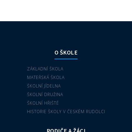
O ŠKOLE
ZÁKLADNÍ ŠKOLA
MATEŘSKÁ ŠKOLA
ŠKOLNÍ JÍDELNA
ŠKOLNÍ DRUŽINA
ŠKOLNÍ HŘIŠTĚ
HISTORIE ŠKOLY V ČESKÉM RUDOLCI
RODIČE A ŽÁCI