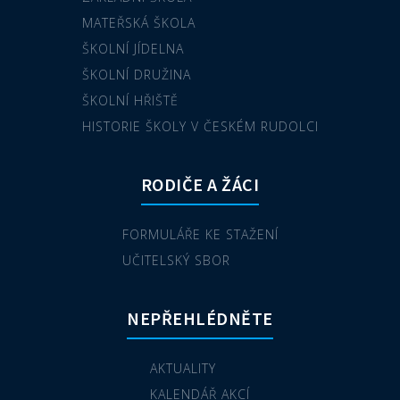
MATEŘSKÁ ŠKOLA
ŠKOLNÍ JÍDELNA
ŠKOLNÍ DRUŽINA
ŠKOLNÍ HŘIŠTĚ
HISTORIE ŠKOLY V ČESKÉM RUDOLCI
RODIČE A ŽÁCI
FORMULÁŘE KE STAŽENÍ
UČITELSKÝ SBOR
NEPŘEHLÉDNĚTE
AKTUALITY
KALENDÁŘ AKCÍ