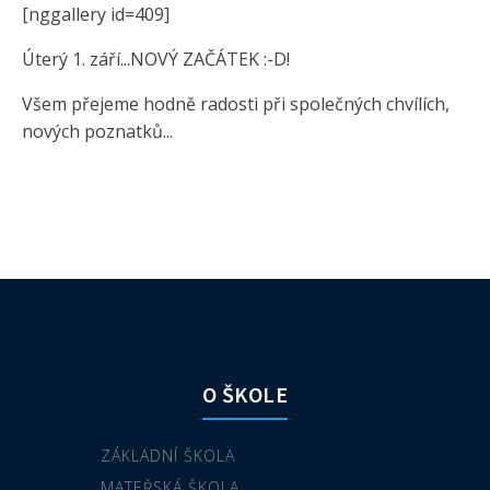
[nggallery id=409]
Úterý 1. září...NOVÝ ZAČÁTEK :-D!
Všem přejeme hodně radosti při společných chvílích,
nových poznatků...
O ŠKOLE
ZÁKLADNÍ ŠKOLA
MATEŘSKÁ ŠKOLA