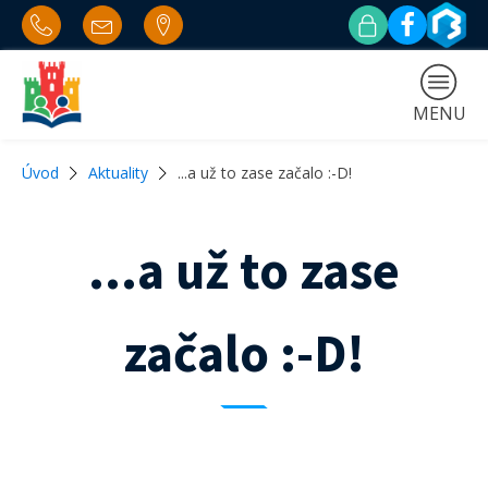
MENU
Úvod
Aktuality
...a už to zase začalo :-D!
...a už to zase
začalo :-D!