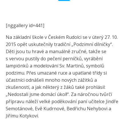
[nggallery id=441]
Na základní škole v Českém Rudolci se v úterý 27. 10.
2015 opět uskutečnily tradiční „Podzimní dílničky“.
Děti jsou tu hravé a manuálně zručné, takže se
s vervou pustily do pečení perníčků, vyrábění
lampiónků a modelování Sv. Martinů, symbolů
podzimu. Přes umazané ruce a upatlané třídy si
účastníci odnášeli mnoho nových zážitků a
zkušeností, a jak některý z žáků také prohlásil:
„Nedostali jsme domácí úkol!“. Za náročnou tvůrčí
přípravu náleží velké poděkování paní učitelce Jindře
Semotánové, Evě Kudrnové, Bedřichu Nehybovi a
Jiřímu Kotykovi.