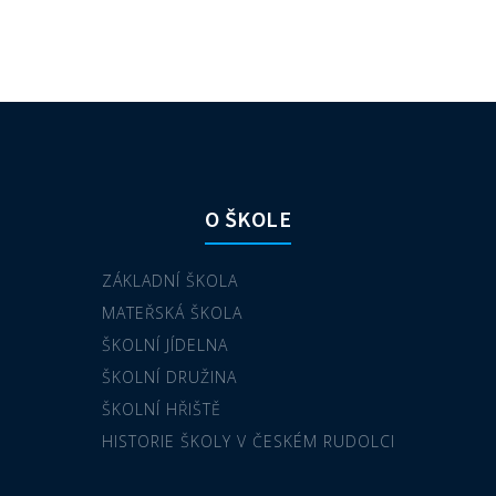
O ŠKOLE
ZÁKLADNÍ ŠKOLA
MATEŘSKÁ ŠKOLA
ŠKOLNÍ JÍDELNA
ŠKOLNÍ DRUŽINA
ŠKOLNÍ HŘIŠTĚ
HISTORIE ŠKOLY V ČESKÉM RUDOLCI