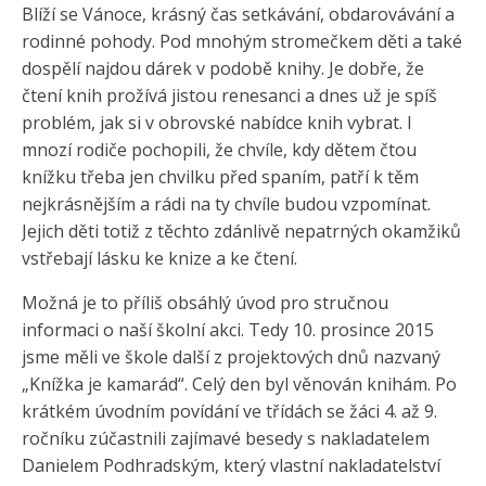
Blíží se Vánoce, krásný čas setkávání, obdarovávání a
rodinné pohody. Pod mnohým stromečkem děti a také
dospělí najdou dárek v podobě knihy. Je dobře, že
čtení knih prožívá jistou renesanci a dnes už je spíš
problém, jak si v obrovské nabídce knih vybrat. I
mnozí rodiče pochopili, že chvíle, kdy dětem čtou
knížku třeba jen chvilku před spaním, patří k těm
nejkrásnějším a rádi na ty chvíle budou vzpomínat.
Jejich děti totiž z těchto zdánlivě nepatrných okamžiků
vstřebají lásku ke knize a ke čtení.
Možná je to příliš obsáhlý úvod pro stručnou
informaci o naší školní akci. Tedy 10. prosince 2015
jsme měli ve škole další z projektových dnů nazvaný
„Knížka je kamarád“. Celý den byl věnován knihám. Po
krátkém úvodním povídání ve třídách se žáci 4. až 9.
ročníku zúčastnili zajímavé besedy s nakladatelem
Danielem Podhradským, který vlastní nakladatelství