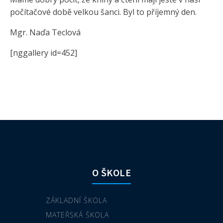
počítačové době velkou šanci. Byl to příjemný den.
Mgr. Naďa Teclová
[nggallery id=452]
O ŠKOLE
ZÁKLADNÍ ŠKOLA
MATEŘSKÁ ŠKOLA