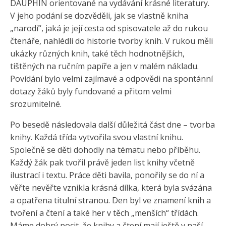
DAUPHIN orientované na vydávání krásné literatury.
V jeho podání se dozvěděli, jak se vlastně kniha
„narodí“, jaká je její cesta od spisovatele až do rukou
čtenáře, nahlédli do historie tvorby knih. V rukou měli
ukázky různých knih, také těch hodnotnějších,
tištěných na ručním papíře a jen v malém nákladu.
Povídání bylo velmi zajímavé a odpovědi na spontánní
dotazy žáků byly fundované a přitom velmi
srozumitelné.
Po besedě následovala další důležitá část dne – tvorba
knihy. Každá třída vytvořila svou vlastní knihu.
Společně se děti dohodly na tématu nebo příběhu.
Každý žák pak tvořil právě jeden list knihy včetně
ilustrací i textu. Práce děti bavila, ponořily se do ní a
věřte nevěřte vznikla krásná dílka, která byla svázána
a opatřena titulní stranou. Den byl ve znamení knih a
tvoření a čtení a také her v těch „menších“ třídách.
Máme dobrý pocit, že knihy a čtení mají ještě v naší