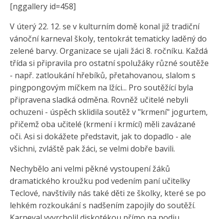
[nggallery id=458]
V úterý 22. 12. se v kulturním domě konal již tradiční
vánoční karneval školy, tentokrát tematicky laděný do
zelené barvy. Organizace se ujali žáci 8. ročníku. Každá
třída si připravila pro ostatní spolužáky různé soutěže
- např. zatloukání hřebíků, přetahovanou, slalom s
pingpongovým míčkem na lžíci... Pro soutěžící byla
připravena sladká odměna. Rovněž učitelé nebyli
ochuzeni - úspěch sklidila soutěž v "krmení" jogurtem,
přičemž oba učitelé (krmení i krmící) měli zavázané
oči. Asi si dokážete představit, jak to dopadlo - ale
všichni, zvláště pak žáci, se velmi dobře bavili.
Nechybělo ani velmi pěkné vystoupení žáků
dramatického kroužku pod vedením paní učitelky
Teclové, navštívily nás také děti ze školky, které se po
lehkém rozkoukání s nadšením zapojily do soutěží.
Karneval vyvrcholil diskotékou přímo na podiu,