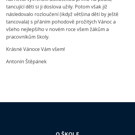
tancující děti si ji doslova užily. Potom však již
následovalo rozloučení (ikdyž většina dětí by ještě
tancovala) s přáním pohodově prožitých Vánoc a
všeho nejlepšího v novém roce všem žákům a
pracovníkům školy.
Krásné Vánoce Vám všem!
Antonín Štěpánek
O ŠKOLE