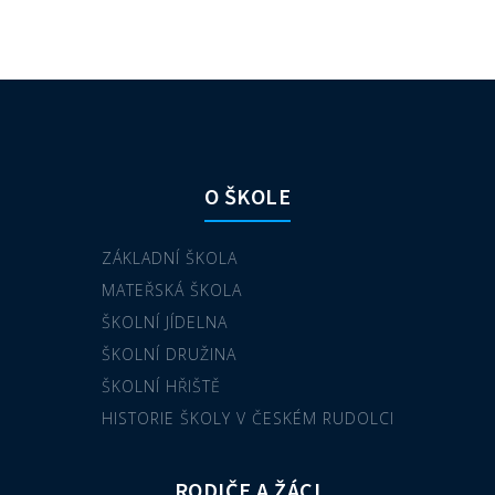
O ŠKOLE
ZÁKLADNÍ ŠKOLA
MATEŘSKÁ ŠKOLA
ŠKOLNÍ JÍDELNA
ŠKOLNÍ DRUŽINA
ŠKOLNÍ HŘIŠTĚ
HISTORIE ŠKOLY V ČESKÉM RUDOLCI
RODIČE A ŽÁCI