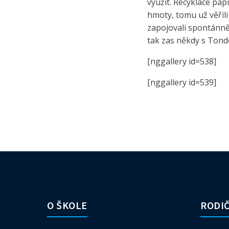
využít. Recyklace pap
hmoty, tomu už věřil
zapojovali spontánně,
tak zas někdy s Tond
[nggallery id=538]
[nggallery id=539]
O ŠKOLE
RODIČ