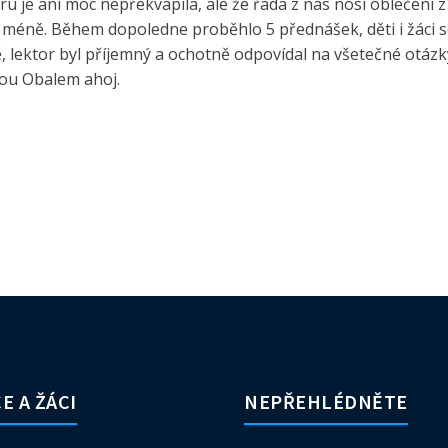
íru je ani moc nepřekvapila, ale že řada z nás nosí oblečení
i méně. Během dopoledne proběhlo 5 přednášek, děti i žáci
 lektor byl příjemný a ochotně odpovídal na všetečné otázky
ou Obalem ahoj.
E A ŽÁCI
NEPŘEHLÉDNĚTE