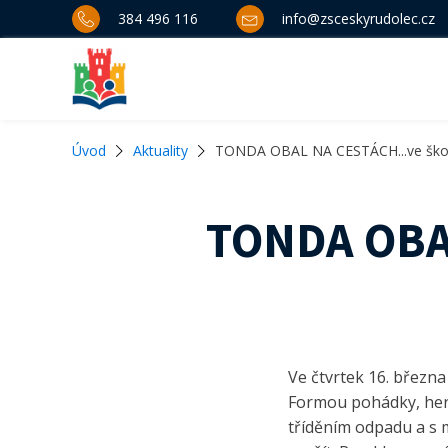
384 496 116
info@zsceskyrudolec.cz
Úvod
Aktuality
TONDA OBAL NA CESTÁCH...ve školc
TONDA OBAL
Ve čtvrtek 16. března
Formou pohádky, her, s
tříděním odpadu a s m