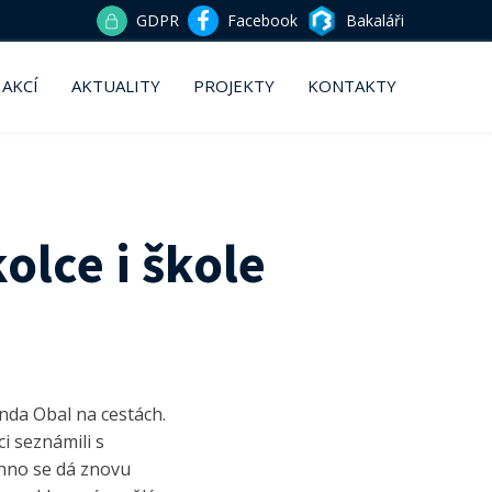
GDPR
Facebook
Bakaláři
 AKCÍ
AKTUALITY
PROJEKTY
KONTAKTY
lce i škole
nda Obal na cestách.
ci seznámili s
chno se dá znovu