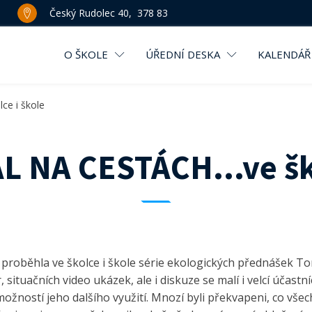
Český Rudolec 40, 378 83
O ŠKOLE
ÚŘEDNÍ DESKA
KALENDÁŘ
e i škole
 NA CESTÁCH...ve ško
 proběhla ve školce i škole série ekologických přednášek To
ituačních video ukázek, ale i diskuze se malí i velcí účastní
ožností jeho dalšího využití. Mnozí byli překvapeni, co vše