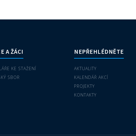
E A ŽÁCI
NEPŘEHLÉDNĚTE
ÁŘE KE STAŽENÍ
AKTUALITY
SKÝ SBOR
KALENDÁŘ AKCÍ
PROJEKTY
KONTAKTY