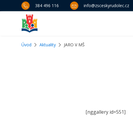
384 496 116
info@zsceskyrudolec.cz
Úvod
Aktuality
JARO V MŠ
[nggallery id=551]