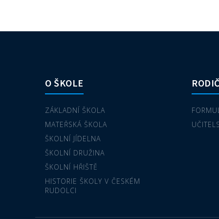
O ŠKOLE
RODIČ
ZÁKLADNÍ ŠKOLA
FORMUL
MATEŘSKÁ ŠKOLA
UČITEL
ŠKOLNÍ JÍDELNA
ŠKOLNÍ DRUŽINA
ŠKOLNÍ HŘIŠTĚ
HISTORIE ŠKOLY V ČESKÉM
RUDOLCI