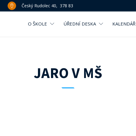
Český Rudolec 40, 378 83
O ŠKOLE
ÚŘEDNÍ DESKA
KALENDÁŘ
JARO V MŠ