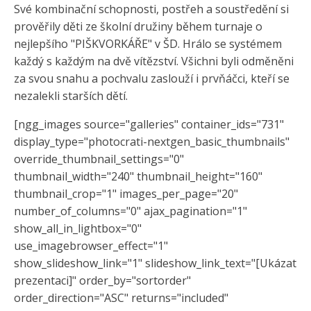
Své kombinační schopnosti, postřeh a soustředění si
prověřily děti ze školní družiny během turnaje o
nejlepšího "PIŠKVORKÁŘE" v ŠD. Hrálo se systémem
každý s každým na dvě vítězství. Všichni byli odměněni
za svou snahu a pochvalu zaslouží i prvňáčci, kteří se
nezalekli starších dětí.
[ngg_images source="galleries" container_ids="731"
display_type="photocrati-nextgen_basic_thumbnails"
override_thumbnail_settings="0"
thumbnail_width="240" thumbnail_height="160"
thumbnail_crop="1" images_per_page="20"
number_of_columns="0" ajax_pagination="1"
show_all_in_lightbox="0"
use_imagebrowser_effect="1"
show_slideshow_link="1" slideshow_link_text="[Ukázat
prezentaci]" order_by="sortorder"
order_direction="ASC" returns="included"