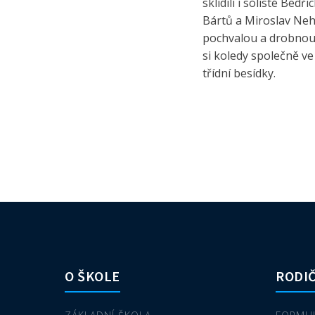
sklidili i sólisté Be
Bártů a Miroslav Neh
pochvalou a drobnou s
si koledy společně v
třídní besídky.
O ŠKOLE
RODIČ