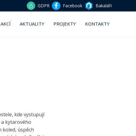
GDPR
Facebook
Bakaláři
 AKCÍ
AKTUALITY
PROJEKTY
KONTAKTY
stele, kde vystupují
é a kytarového
 koled, úspěch