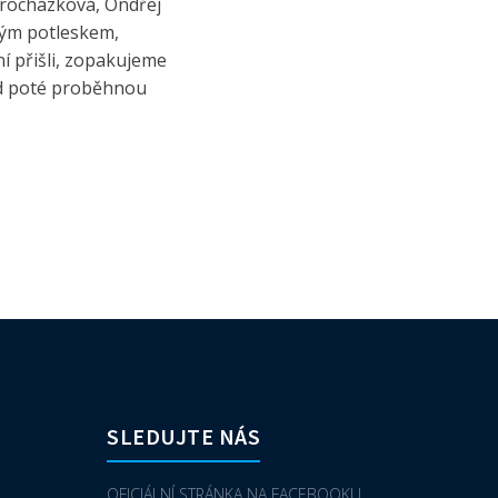
 Procházková, Ondřej
kým potleskem,
í přišli, zopakujeme
ed poté proběhnou
SLEDUJTE NÁS
OFICIÁLNÍ STRÁNKA NA FACEBOOKU