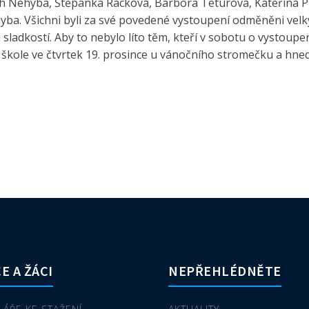
dřich Nehyba, Štěpánka Racková, Barbora Teturová, Kateřina
yba. Všichni byli za své povedené vystoupení odměněni vel
ladkostí. Aby to nebylo líto těm, kteří v sobotu o vystoupen
e škole ve čtvrtek 19. prosince u vánočního stromečku a hn
E A ŽÁCI
NEPŘEHLÉDNĚTE