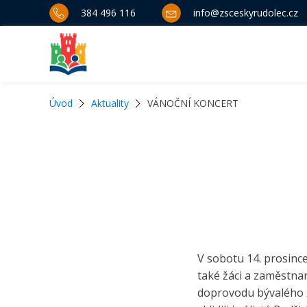
384 496 116
info@zsceskyrudolec.cz
Úvod
Aktuality
VÁNOČNÍ KONCERT
V sobotu 14. prosince
také žáci a zaměstnan
doprovodu bývalého ž