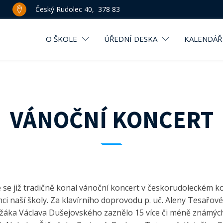
Český Rudolec 40, 378 83
O ŠKOLE
ÚŘEDNÍ DESKA
KALENDÁŘ
VÁNOČNÍ KONCERT
 se již tradičně konal vánoční koncert v českorudoleckém ko
ci naší školy. Za klavírního doprovodu p. uč. Aleny Tesařov
áka Václava Dušejovského zaznělo 15 více či méně známých