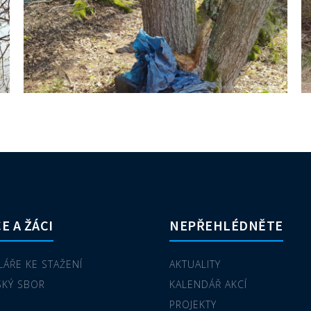
E A ŽÁCI
NEPŘEHLÉDNĚTE
ÁŘE KE STAŽENÍ
AKTUALITY
SKÝ SBOR
KALENDÁŘ AKCÍ
PROJEKTY