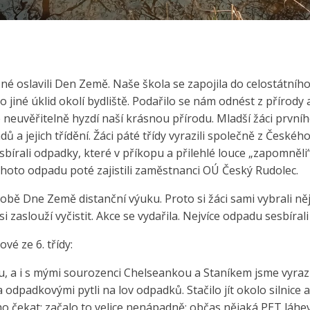
é oslavili Den Země. Naše škola se zapojila do celostátního
jiné úklid okolí bydliště. Podařilo se nám odnést z přírody a
neuvěřitelně hyzdí naší krásnou přírodu. Mladší žáci první
ů a jejich třídění. Žáci páté třídy vyrazili společně z Česk
bírali odpadky, které v příkopu a přilehlé louce „zapomněli“
hoto odpadu poté zajistili zaměstnanci OÚ Český Rudolec.
obě Dne Země distanční výuku. Proto si žáci sami vybrali ně
i zaslouží vyčistit. Akce se vydařila. Nejvíce odpadu sesbírali žá
vé ze 6. třídy:
 a i s mými sourozenci Chelseankou a Staníkem jsme vyrazil
 odpadkovými pytli na lov odpadků. Stačilo jít okolo silnice
o čekat; začalo to velice nenápadně: občas nějaká PET láhev