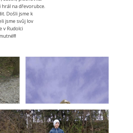
i hrál na dřevorubce.
it. Došli jsme k
li jsme svůj lov
e v Rudolci
mutné!!!