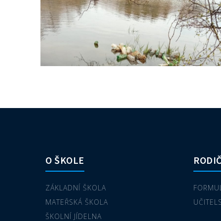
O ŠKOLE
RODIČ
ZÁKLADNÍ ŠKOLA
FORMUL
MATEŘSKÁ ŠKOLA
UČITEL
ŠKOLNÍ JÍDELNA