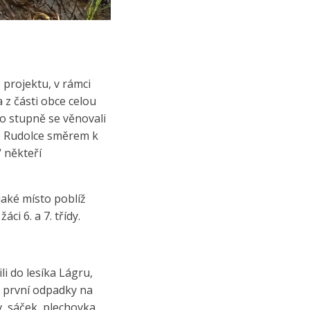
 projektu, v rámci
 z části obce celou
ho stupně se věnovali
ého Rudolce směrem k
 někteří
jaké místo poblíž
ci 6. a 7. třídy.
i do lesíka Lágru,
 a první odpadky na
, sáček, plechovka.