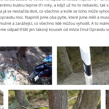
kterému budou teprve tři roky, a když už ho to nebavilo, tak s
 já se nestačila divit, co všechno a kolik se toho může vyhod
opravdu moc. Naplnili jsme oba pytle, které jsme měli a muse
mutné a zarážející, co všechno lidé můžou vyhodit. A to mám
me odpad třídit jen takový kousek od místa činu! Opravdu s