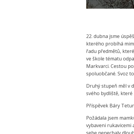
22. dubna jsme úspěšn
kterého probíhá mimo 
řadu předmětů, které 
ve škole tématu odpad
Markvarci. Cestou pos
spoluobčané. Svoz to
Druhý stupeň měl v d
svého bydliště, které s
Příspěvek Báry Teturo
Požádala jsem mamku,
vybaveni rukavicemi a
sebe nenechaly dlouh