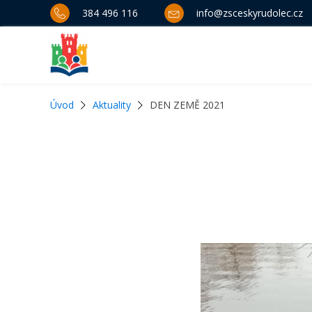
384 496 116
info@zsceskyrudolec.cz
Úvod
Aktuality
DEN ZEMĚ 2021