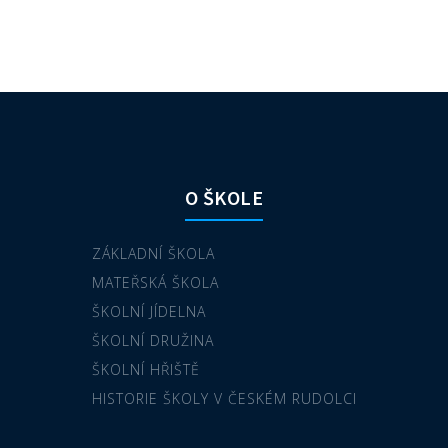
O ŠKOLE
ZÁKLADNÍ ŠKOLA
MATEŘSKÁ ŠKOLA
ŠKOLNÍ JÍDELNA
ŠKOLNÍ DRUŽINA
ŠKOLNÍ HŘIŠTĚ
HISTORIE ŠKOLY V ČESKÉM RUDOLCI