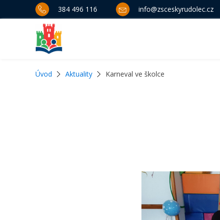
384 496 116
info@zsceskyrudolec.cz
Úvod
Aktuality
Karneval ve školce