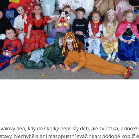
evalový den, kdy do školky nepřišly děti, ale zvířátka, princez
stavy. Nechyběla ani masopustní svačinka v podobě koblížků