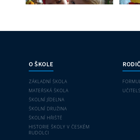
O ŠKOLE
RODIČ
ZÁKLADNÍ ŠKOLA
FORMUL
MATEŘSKÁ ŠKOLA
UČITEL
ŠKOLNÍ JÍDELNA
ŠKOLNÍ DRUŽINA
ŠKOLNÍ HŘIŠTĚ
HISTORIE ŠKOLY V ČESKÉM
RUDOLCI