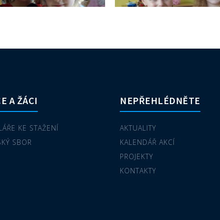
E A ŽÁCI
NEPŘEHLÉDNĚTE
ÁŘE KE STAŽENÍ
AKTUALITY
SKÝ SBOR
KALENDÁŘ AKCÍ
PROJEKTY
KONTAKTY