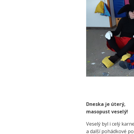
Dneska je úterý,
masopust veselý!
Veselý byl i celý karn
a další pohádkové po