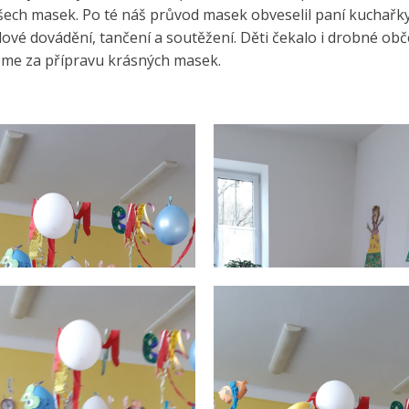
ech masek. Po té náš průvod masek obveselil paní kuchařky 
ové dovádění, tančení a soutěžení. Děti čekalo i drobné ob
me za přípravu krásných masek.