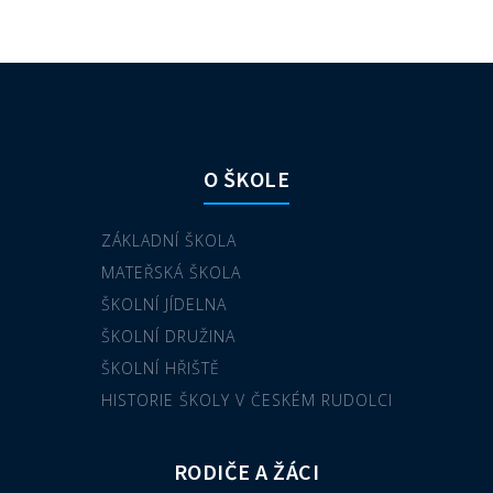
O ŠKOLE
ZÁKLADNÍ ŠKOLA
MATEŘSKÁ ŠKOLA
ŠKOLNÍ JÍDELNA
ŠKOLNÍ DRUŽINA
ŠKOLNÍ HŘIŠTĚ
HISTORIE ŠKOLY V ČESKÉM RUDOLCI
RODIČE A ŽÁCI