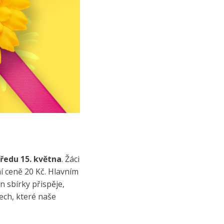
tředu 15. května
. Žáci
í ceně 20 Kč. Hlavním
n sbírky přispěje,
ech, které naše