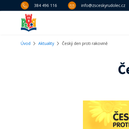
384 496 116
info@zsceskyrudolec.cz
Úvod
Aktuality
Český den proti rakovině
Č