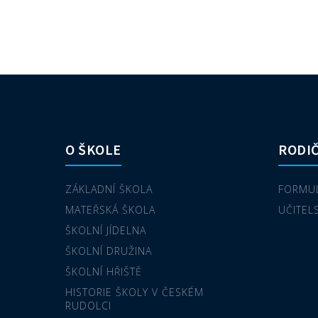
O ŠKOLE
RODIČ
ZÁKLADNÍ ŠKOLA
FORMUL
MATEŘSKÁ ŠKOLA
UČITEL
ŠKOLNÍ JÍDELNA
ŠKOLNÍ DRUŽINA
ŠKOLNÍ HŘIŠTĚ
HISTORIE ŠKOLY V ČESKÉM
RUDOLCI