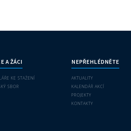
E A ŽÁCI
NEPŘEHLÉDNĚTE
ÁŘE KE STAŽENÍ
AKTUALITY
SKÝ SBOR
KALENDÁŘ AKCÍ
PROJEKTY
KONTAKTY