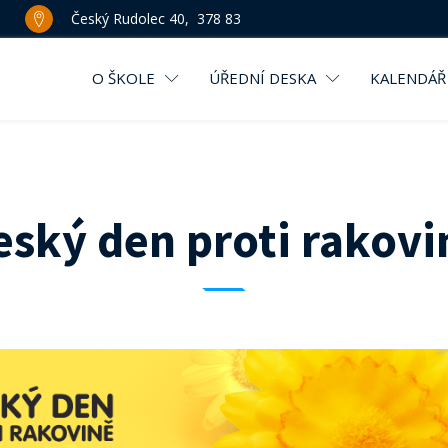
Český Rudolec 40, 378 83
O ŠKOLE
ÚŘEDNÍ DESKA
KALENDÁŘ
eský den proti rakovi