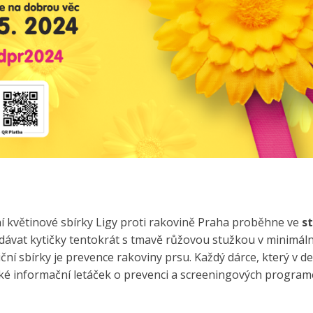
ní květinové sbírky Ligy proti rakovině Praha proběhne ve
s
dávat kytičky tentokrát s tmavě růžovou stužkou v minimáln
ční sbírky je prevence rakoviny prsu. Každý dárce, který v de
aké informační letáček o prevenci a screeningových program