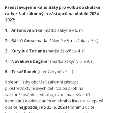
Představujeme kandidáty pro volbu do školské
rady z řad zákonných zástupců na období 2024-
2027
:
1. Antoňová Erika
(matka žákyně v 6. r.)
2. Bártů Anna
(matka žákyně v 5. r. a žáka v 9. r.)
3. Kuryliuk Tetiana
(matka žákyň ve 4. r.)
4. Nováková Dagmar
(matka žákyň v 6. a 9. r.)
5. Tesař Radek
(otec žákyně v 6. r.)
Volební lístky obdrželi zákonní zástupci
prostřednictvím svých dětí. Volba probíhá
zakroužkováním jednoho, dvou, max. však tří
kandidátů a odevzdáním volebního lístku v zalepené
obálce
nejpozději do 25. 6. 2024
třídnímu učiteli,