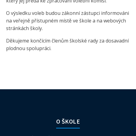
který jej předá ke zpracování volební komisi.
O výsledku voleb budou zákonní zástupci informováni
na veřejně přístupném místě ve škole a na webových
stránkách školy.
Děkujeme končícím členům školské rady za dosavadní
plodnou spolupráci.
O ŠKOLE