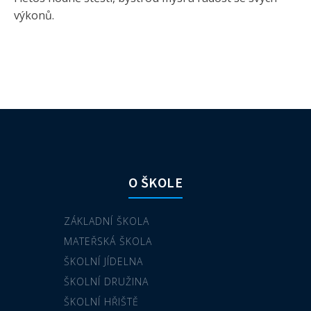
výkonů.
O ŠKOLE
ZÁKLADNÍ ŠKOLA
MATEŘSKÁ ŠKOLA
ŠKOLNÍ JÍDELNA
ŠKOLNÍ DRUŽINA
ŠKOLNÍ HŘIŠTĚ