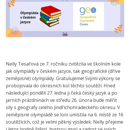
Nelly Tesařová ze 7. ročníku zvítězila ve školním kole
jak olympiády v českém jazyce, tak geografické (dříve
zeměpisné) olympiády. Gratulujeme! Svými výkony se
probojovala do okresních kol těchto soutěží. Hned
následující pondělí 27. ledna ji čeká český jazyk a po
jarních prázdninách ve středu 26. února bude měřit
síly s geografy celého jindřichohradeckého okresu. V
zeměpisné olympiádě se loni umístila na 6. místě ze 16
soutěžících, což je velmi pěkný výsledek. Nelly přejeme
i letos hodně štěstí, bystrou mysl a radost se svých