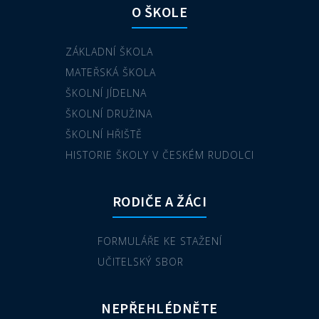
O ŠKOLE
ZÁKLADNÍ ŠKOLA
MATEŘSKÁ ŠKOLA
ŠKOLNÍ JÍDELNA
ŠKOLNÍ DRUŽINA
ŠKOLNÍ HŘIŠTĚ
HISTORIE ŠKOLY V ČESKÉM RUDOLCI
RODIČE A ŽÁCI
FORMULÁŘE KE STAŽENÍ
UČITELSKÝ SBOR
NEPŘEHLÉDNĚTE