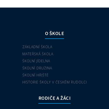
O ŠKOLE
ZÁKLADNÍ ŠKOLA
MATEŘSKÁ ŠKOLA
ŠKOLNÍ JÍDELNA
ŠKOLNÍ DRUŽINA
ŠKOLNÍ HŘIŠTĚ
HISTORIE ŠKOLY V ČESKÉM RUDOLCI
RODIČE A ŽÁCI