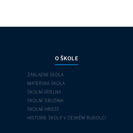
O ŠKOLE
ZÁKLADNÍ ŠKOLA
MATEŘSKÁ ŠKOLA
ŠKOLNÍ JÍDELNA
ŠKOLNÍ DRUŽINA
ŠKOLNÍ HŘIŠTĚ
HISTORIE ŠKOLY V ČESKÉM RUDOLCI