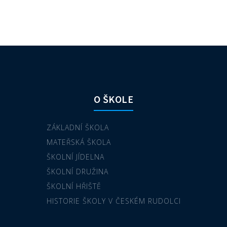
O ŠKOLE
ZÁKLADNÍ ŠKOLA
MATEŘSKÁ ŠKOLA
ŠKOLNÍ JÍDELNA
ŠKOLNÍ DRUŽINA
ŠKOLNÍ HŘIŠTĚ
HISTORIE ŠKOLY V ČESKÉM RUDOLCI