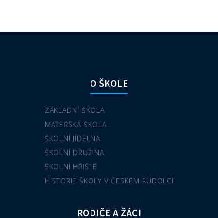
O ŠKOLE
ZÁKLADNÍ ŠKOLA
MATEŘSKÁ ŠKOLA
ŠKOLNÍ JÍDELNA
ŠKOLNÍ DRUŽINA
ŠKOLNÍ HŘIŠTĚ
HISTORIE ŠKOLY V ČESKÉM RUDOLCI
RODIČE A ŽÁCI