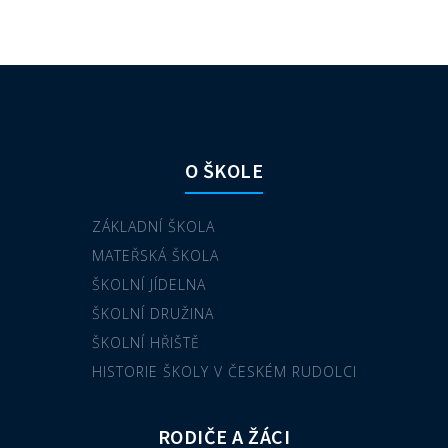
O ŠKOLE
ZÁKLADNÍ ŠKOLA
MATEŘSKÁ ŠKOLA
ŠKOLNÍ JÍDELNA
ŠKOLNÍ DRUŽINA
ŠKOLNÍ HŘIŠTĚ
HISTORIE ŠKOLY V ČESKÉM RUDOLCI
RODIČE A ŽÁCI