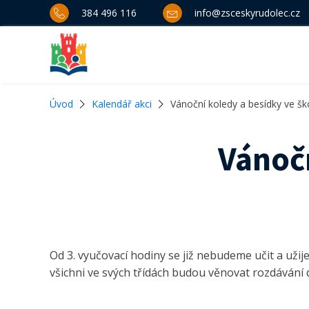
384 496 116
info@zsceskyrudolec.cz
Úvod
Kalendář akci
Vánoční koledy a besídky ve šk
Vánočn
Od 3. vyučovací hodiny se již nebudeme učit a užij
všichni ve svých třídách budou věnovat rozdávání 