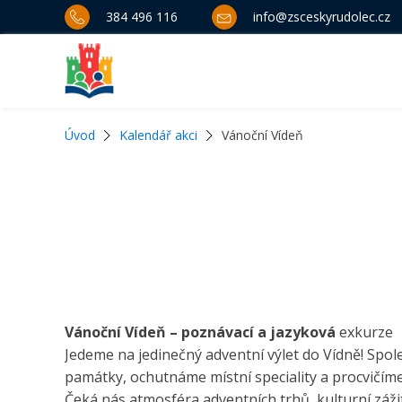
384 496 116
info@zsceskyrudolec.cz
Úvod
Kalendář akci
Vánoční Vídeň
Vánoční Vídeň – poznávací a jazyková
exkurze
Jedeme na jedinečný adventní výlet do Vídně! Spol
památky, ochutnáme místní speciality a procvičíme 
Čeká nás atmosféra adventních trhů, kulturní záž