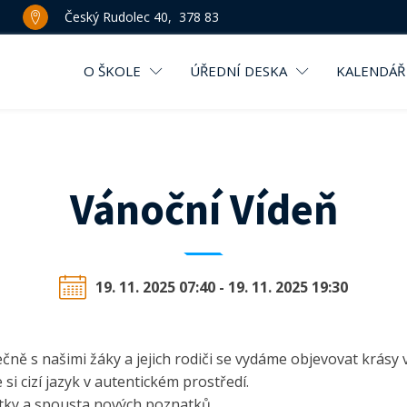
Český Rudolec 40, 378 83
O ŠKOLE
ÚŘEDNÍ DESKA
KALENDÁŘ
Vánoční Vídeň
19. 11. 2025 07:40 - 19. 11. 2025 19:30
ečně s našimi žáky a jejich rodiči se vydáme objevovat krá
si cizí jazyk v autentickém prostředí.
itky a spousta nových poznatků.