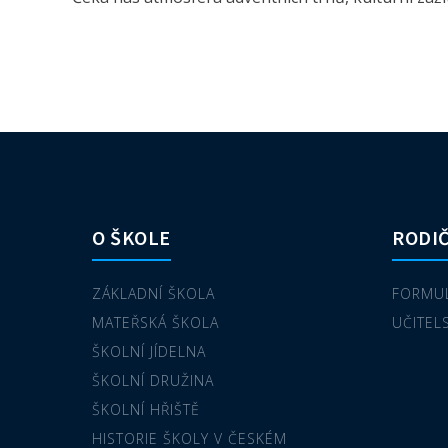
O ŠKOLE
RODIČ
ZÁKLADNÍ ŠKOLA
FORMUL
MATEŘSKÁ ŠKOLA
UČITEL
ŠKOLNÍ JÍDELNA
ŠKOLNÍ DRUŽINA
ŠKOLNÍ HŘIŠTĚ
HISTORIE ŠKOLY V ČESKÉM