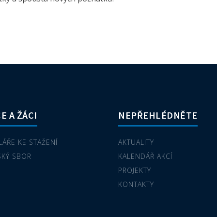
E A ŽÁCI
NEPŘEHLÉDNĚTE
ÁŘE KE STAŽENÍ
AKTUALITY
SKÝ SBOR
KALENDÁŘ AKCÍ
PROJEKTY
KONTAKTY