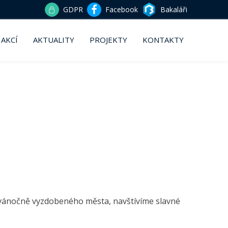
GDPR
Facebook
Bakaláři
 AKCÍ
AKTUALITY
PROJEKTY
KONTAKTY
sy vánočně vyzdobeného města, navštívíme slavné