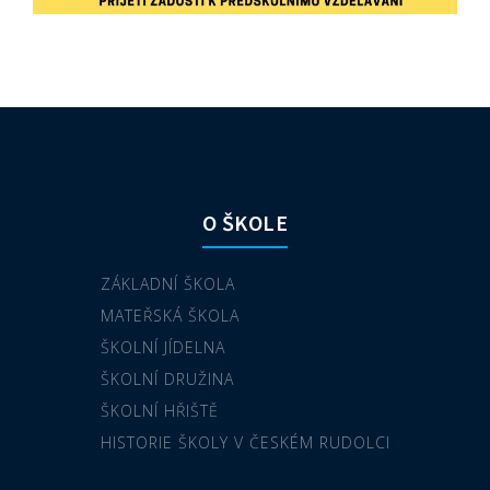
O ŠKOLE
ZÁKLADNÍ ŠKOLA
MATEŘSKÁ ŠKOLA
ŠKOLNÍ JÍDELNA
ŠKOLNÍ DRUŽINA
ŠKOLNÍ HŘIŠTĚ
HISTORIE ŠKOLY V ČESKÉM RUDOLCI