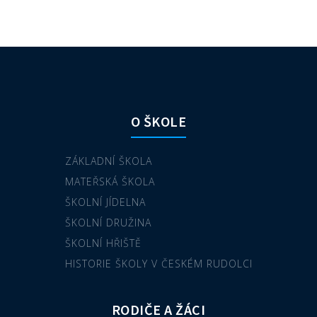
O ŠKOLE
ZÁKLADNÍ ŠKOLA
MATEŘSKÁ ŠKOLA
ŠKOLNÍ JÍDELNA
ŠKOLNÍ DRUŽINA
ŠKOLNÍ HŘIŠTĚ
HISTORIE ŠKOLY V ČESKÉM RUDOLCI
RODIČE A ŽÁCI