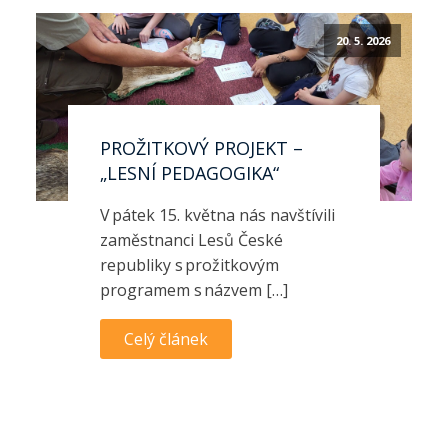
20. 5. 2026
PROŽITKOVÝ PROJEKT –
„LESNÍ PEDAGOGIKA“
V pátek 15. května nás navštívili
zaměstnanci Lesů České
republiky s prožitkovým
programem s názvem […]
Celý článek