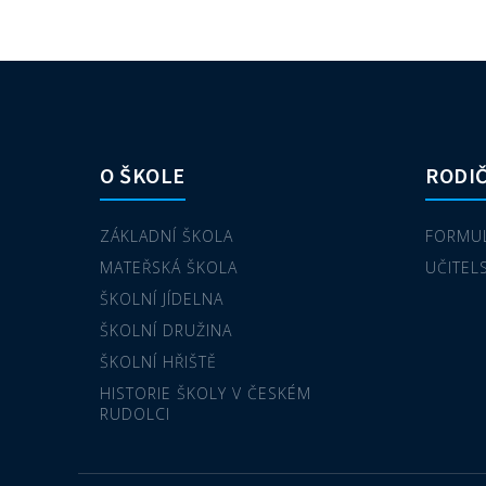
O ŠKOLE
RODIČ
ZÁKLADNÍ ŠKOLA
FORMUL
MATEŘSKÁ ŠKOLA
UČITEL
ŠKOLNÍ JÍDELNA
ŠKOLNÍ DRUŽINA
ŠKOLNÍ HŘIŠTĚ
HISTORIE ŠKOLY V ČESKÉM
RUDOLCI