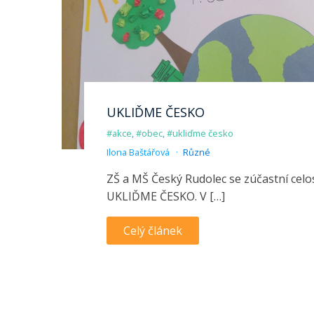
UKLIĎME ČESKO
#akce
,
#obec
,
#ukliďme česko
Ilona Baštářová
Různé
ZŠ a MŠ Český Rudolec se zúčastní celo
UKLIĎME ČESKO. V […]
Celý článek