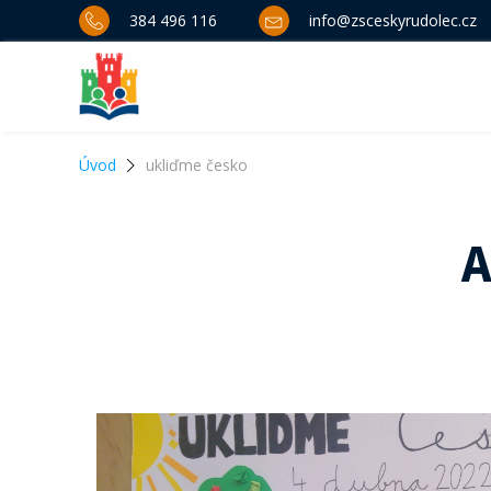
384 496 116
info@zsceskyrudolec.cz
Úvod
ukliďme česko
A