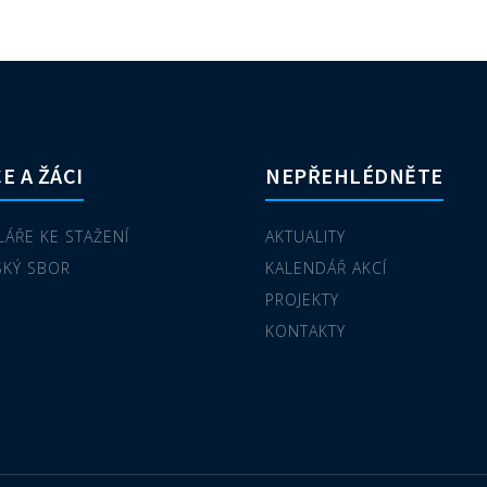
E A ŽÁCI
NEPŘEHLÉDNĚTE
ÁŘE KE STAŽENÍ
AKTUALITY
SKÝ SBOR
KALENDÁŘ AKCÍ
PROJEKTY
KONTAKTY