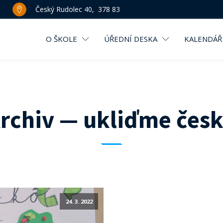
Český Rudolec 40, 378 83
O ŠKOLE
ÚŘEDNÍ DESKA
KALENDÁŘ
rchiv — ukliďme čes
24. 3. 2022