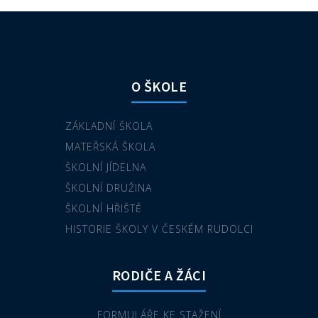
O ŠKOLE
ZÁKLADNÍ ŠKOLA
MATEŘSKÁ ŠKOLA
ŠKOLNÍ JÍDELNA
ŠKOLNÍ DRUŽINA
ŠKOLNÍ HŘIŠTĚ
HISTORIE ŠKOLY V ČESKÉM RUDOLCI
RODIČE A ŽÁCI
FORMULÁŘE KE STAŽENÍ