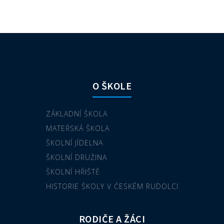
O ŠKOLE
ZÁKLADNÍ ŠKOLA
MATEŘSKÁ ŠKOLA
ŠKOLNÍ JÍDELNA
ŠKOLNÍ DRUŽINA
ŠKOLNÍ HŘIŠTĚ
HISTORIE ŠKOLY V ČESKÉM RUDOLCI
RODIČE A ŽÁCI