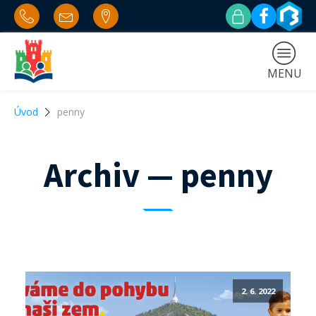
MENU
Úvod
penny
Archiv — penny
2. 6. 2022