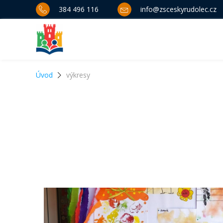
384 496 116
info@zsceskyrudolec.cz
Úvod
výkresy