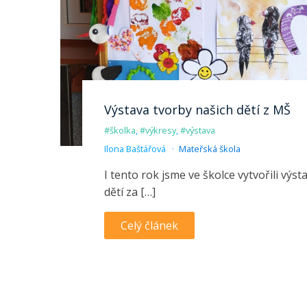
Výstava tvorby našich dětí z MŠ
#školka
,
#výkresy
,
#výstava
Ilona Baštářová
Mateřská škola
I tento rok jsme ve školce vytvořili výs
dětí za […]
Celý článek