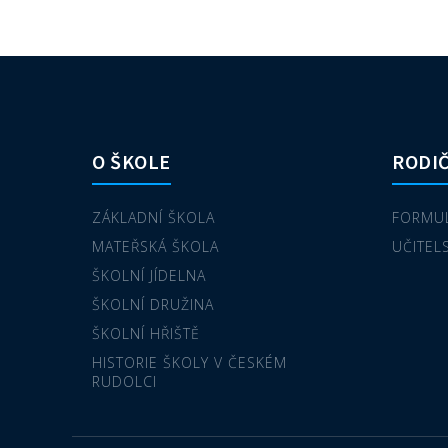
O ŠKOLE
RODIČ
ZÁKLADNÍ ŠKOLA
FORMUL
MATEŘSKÁ ŠKOLA
UČITEL
ŠKOLNÍ JÍDELNA
ŠKOLNÍ DRUŽINA
ŠKOLNÍ HŘIŠTĚ
HISTORIE ŠKOLY V ČESKÉM
RUDOLCI