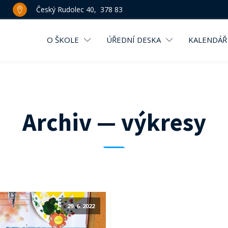
Český Rudolec 40, 378 83
O ŠKOLE
ÚŘEDNÍ DESKA
KALENDÁŘ
Archiv — výkresy
29. 6. 2022