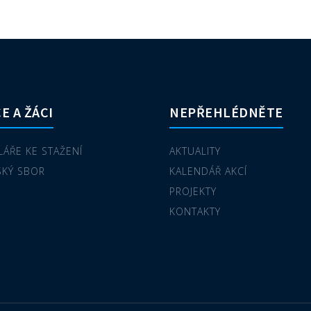
E A ŽÁCI
NEPŘEHLÉDNĚTE
ÁŘE KE STAŽENÍ
AKTUALITY
SKÝ SBOR
KALENDÁŘ AKCÍ
PROJEKTY
KONTAKTY