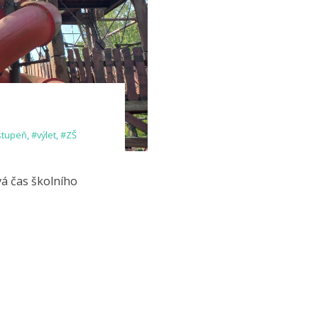
stupeň
,
#výlet
,
#ZŠ
vá čas školního