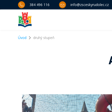
384 496 116
info@zsceskyrudolec.cz
Úvod
druhý stupeň