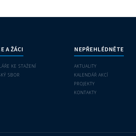
E A ŽÁCI
NEPŘEHLÉDNĚTE
ÁŘE KE STAŽENÍ
AKTUALITY
SKÝ SBOR
KALENDÁŘ AKCÍ
PROJEKTY
KONTAKTY