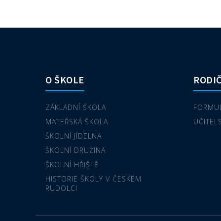
O ŠKOLE
RODIČ
ZÁKLADNÍ ŠKOLA
FORMUL
MATEŘSKÁ ŠKOLA
UČITEL
ŠKOLNÍ JÍDELNA
ŠKOLNÍ DRUŽINA
ŠKOLNÍ HŘIŠTĚ
HISTORIE ŠKOLY V ČESKÉM
RUDOLCI