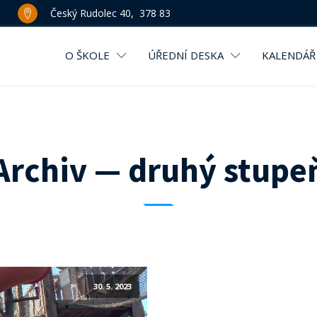
Český Rudolec 40, 378 83
O ŠKOLE
ÚŘEDNÍ DESKA
KALENDÁŘ
Archiv — druhý stupe
30. 5. 2023