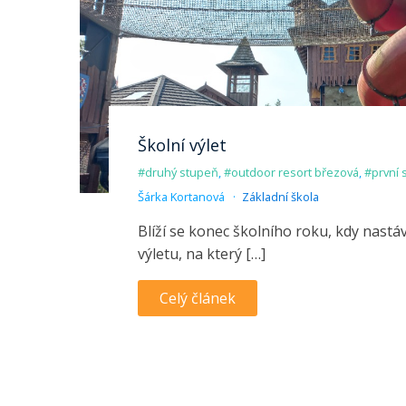
Školní výlet
#druhý stupeň
,
#outdoor resort březová
,
#první 
Šárka Kortanová
Základní škola
Blíží se konec školního roku, kdy nastá
výletu, na který […]
Celý článek